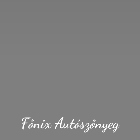
Fő
nix Autószőnyeg