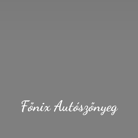
Fő
nix Autószőnyeg