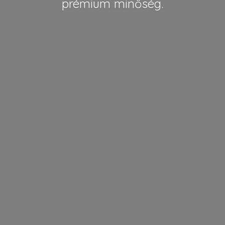
pré
mium minőség.